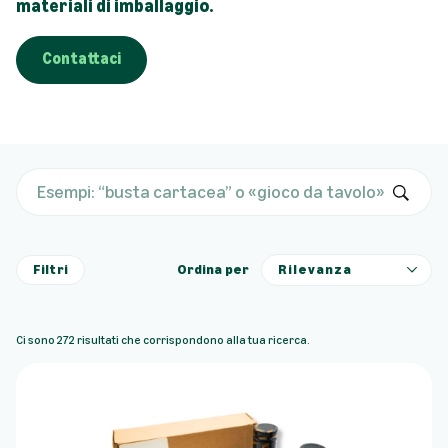
materiali di imballaggio.
Contattaci
I
n
v
Filtri
Ordina per
i
a
Ci sono 272 risultati che corrispondono alla tua ricerca.