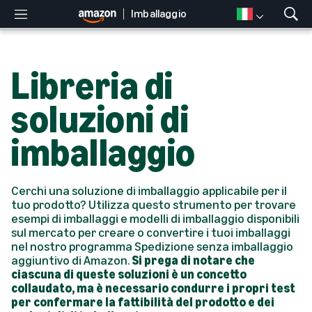
Imballaggio
M
M
e
o
n
s
u
t
Libreria di
r
a
r
soluzioni di
i
c
imballaggio
e
r
c
a
Cerchi una soluzione di imballaggio applicabile per il
tuo prodotto? Utilizza questo strumento per trovare
esempi di imballaggi e modelli di imballaggio disponibili
sul mercato per creare o convertire i tuoi imballaggi
nel nostro programma Spedizione senza imballaggio
aggiuntivo di Amazon.
Si prega di notare che
ciascuna di queste soluzioni è un concetto
collaudato, ma è necessario condurre i propri test
per confermare la fattibilità del prodotto e dei