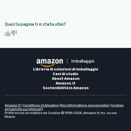
Questa pagina ti è stata utile?
Y
N
e
o
s
Imballaggio
Libreria di soluzioni di imballaggio
Casi di studio
About Amazon
Amazon.it
Sostenibilità in Amazon
Amazon.fr
|
Conditions d’utilisation
|
Vos informations personnelles
|
Cookies
et Publicité sur Internet
|
Prèfèrences en matière de Cookies
© 1996-2026, Amazon.fr, Inc. ou ses
filiales.