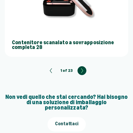
Contenitore scanalato a sovrapposizione
completa 28
1 of 23
N
e
x
t
Non vedi quello che stai cercando? Hai bisogno
di una soluzione di imballaggio
personalizzata?
Contattaci