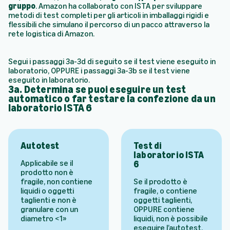
gruppo
. Amazon ha collaborato con ISTA per sviluppare
metodi di test completi per gli articoli in imballaggi rigidi e
flessibili che simulano il percorso di un pacco attraverso la
rete logistica di Amazon.
Segui i passaggi 3a-3d di seguito se il test viene eseguito in
laboratorio, OPPURE i passaggi 3a-3b se il test viene
eseguito in laboratorio.
3a. Determina se puoi eseguire un test
automatico o far testare la confezione da un
laboratorio ISTA 6
Autotest
Test di
laboratorio ISTA
Applicabile se il
6
prodotto non è
fragile, non contiene
Se il prodotto è
liquidi o oggetti
fragile, o contiene
taglienti e non è
oggetti taglienti,
granulare con un
OPPURE contiene
diametro <1»
liquidi, non è possibile
eseguire l’autotest.