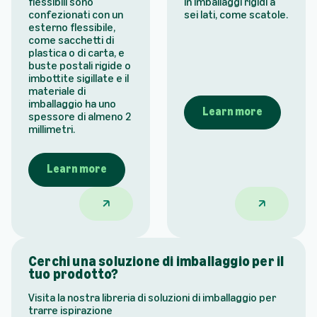
flessibili sono
in imballaggi rigidi a
confezionati con un
sei lati, come scatole.
esterno flessibile,
come sacchetti di
plastica o di carta, e
buste postali rigide o
imbottite sigillate e il
materiale di
imballaggio ha uno
Learn more
spessore di almeno 2
millimetri.
Learn more
Navi flessibili nell’imballaggio del prodotto 
Navi rigide n
Cerchi una soluzione di imballaggio per il
tuo prodotto?
Visita la nostra libreria di soluzioni di imballaggio per
trarre ispirazione