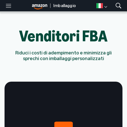
Imballaggio
M
M
e
o
n
s
u
t
Venditori FBA
r
a
r
i
Riduci i costi di adempimento e minimizza gli
c
sprechi con imballaggi personalizzati
e
r
c
a