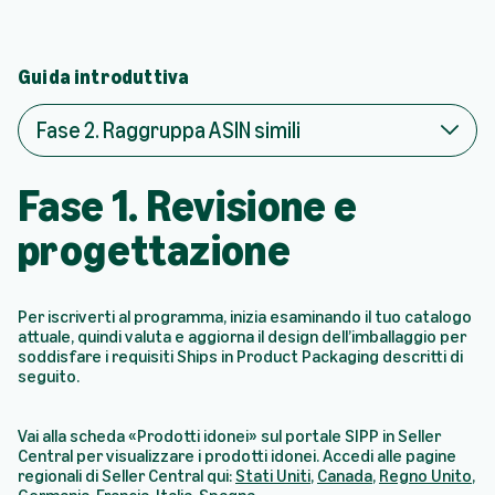
i
v
e
r
Guida introduttiva
s
i
Fase 2. Raggruppa ASIN simili
a
S
I
Fase 1. Revisione e
P
P
progettazione
Per iscriverti al programma, inizia esaminando il tuo catalogo
attuale, quindi valuta e aggiorna il design dell’imballaggio per
soddisfare i requisiti Ships in Product Packaging descritti di
seguito.
Vai alla scheda «Prodotti idonei» sul portale SIPP in Seller
Central per visualizzare i prodotti idonei. Accedi alle pagine
regionali di Seller Central qui:
Stati Uniti
,
Canada
,
Regno Unito
,