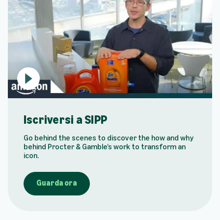
P
l
a
y
Iscriversi a SIPP
v
i
Go behind the scenes to discover the how and why
d
behind Procter & Gamble’s work to transform an
e
icon.
o
:
I
Guarda ora
s
c
r