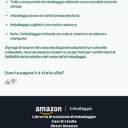
Tutti i componenti di imballaggio utilizzati sono riciclabili a bordo
strada
Imballaggi a base di carta (senza plastica)
Imballaggio sigillato con nastro adesivo
Nota: l’imballaggio richiede un codice a barre o un adesivo
stampato
Si prega di notare che ciascuna di queste soluzioni è un concetto
collaudato, ma è necessario condurre i propri test per confermare la
fattibilità del prodotto e dei materiali di imballaggio.
Questa pagina ti è stata utile?
Y
N
e
o
s
Imballaggio
Libreria di soluzioni di imballaggio
Casi di studio
About Amazon